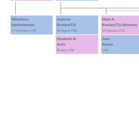
Wilhelmus
Joannes
Maria A.
Vanderfeesten
Boelaer(T)S
Boelaer(T)S (Boelers)
27 November 1746
28 August 1760
25 February 1762
Elisabeth M.
Jean
Aerts
Notten
08 April 1758
1743