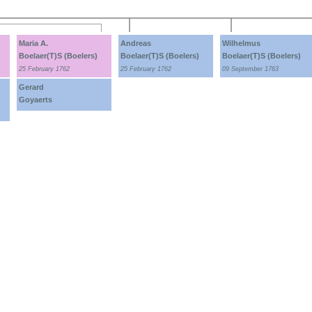
Maria A.
Andreas
Wilhelmus
Boelaer(T)S (Boelers)
Boelaer(T)S (Boelers)
Boelaer(T)S (Boelers)
25 February 1762
25 February 1762
09 September 1763
Gerard
Goyaerts