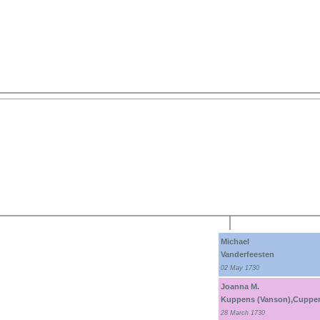
Michael
Vanderfeesten
02 May 1730
Joanna M.
Kuppens (Vanson),Cuppe
28 March 1730