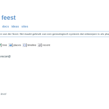
docs
ideas
sites
en van der feest. Het maakt gebruik van een genealogisch systeem dat ontworpen is als p
tree
places
timeline
recent
 record)
 level