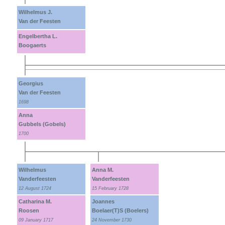
Wilhelmus J.
Van der Feesten
Engelbertha L.
Boogaerts
Georgius
Van der Feesten
1698
Anna
Gubbels (Gobels)
1700
Wilhelmus
Anna M.
Vanderfeesten
Vanderfeesten
12 August 1724
15 February 1728
Catharina M.
Joannes
Roosen
Boelaer(T)S (Boelers)
09 January 1717
24 November 1730