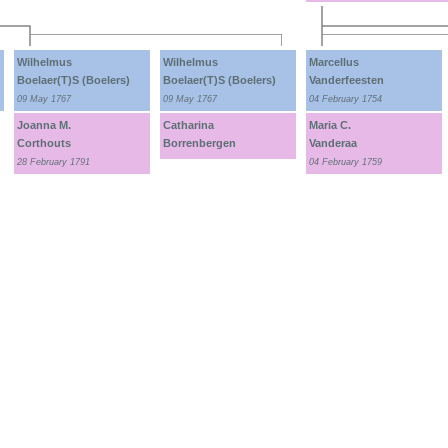
Wilhelmus
Wilhelmus
Marcellus
Boelaer(T)S (Boelers)
Boelaer(T)S (Boelers)
Vanderfeesten
09 May 1767
09 May 1767
04 February 1754
Joanna M.
Catharina
Maria C.
Corthouts
Borrenbergen
Vanderaa
28 February 1791
04 February 1759