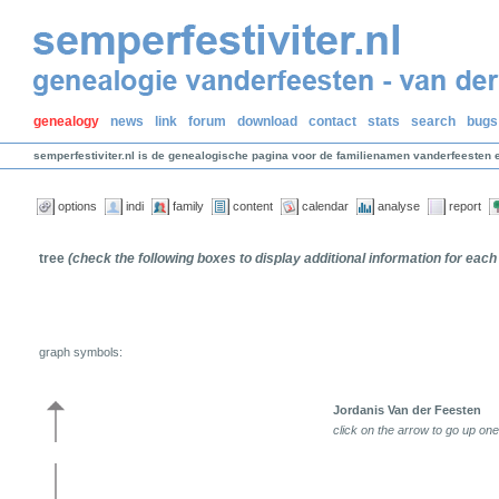
genealogy
news
link
forum
download
contact
stats
search
bugs
semperfestiviter.nl is de genealogische pagina voor de familienamen vanderfeesten 
options
indi
family
content
calendar
analyse
report
tree
(check the following boxes to display additional information for each
graph symbols:
Jordanis Van der Feesten
click on the arrow to go up one