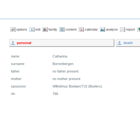
options
indi
family
content
calendar
analyse
report
personal
death
name
Catharina
surname
Borrenbergen
father
no father present
mother
no mother present
spousses
Wilhelmus Boelaer(T)S (Boelers)
rfn
796