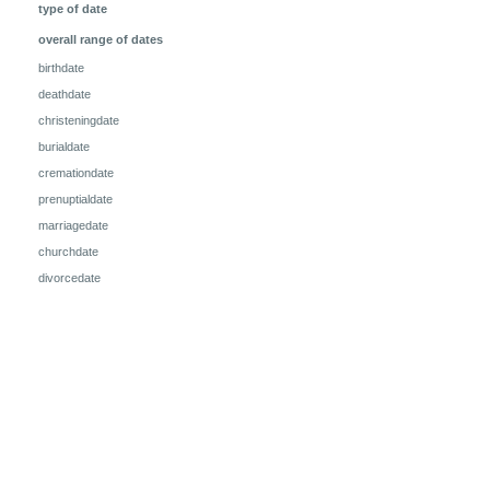
type of date
overall range of dates
birthdate
deathdate
christeningdate
burialdate
cremationdate
prenuptialdate
marriagedate
churchdate
divorcedate