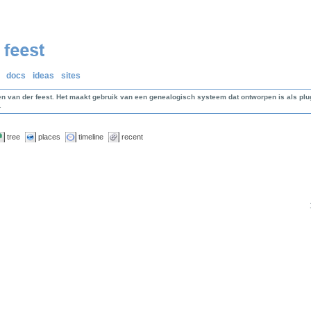
docs
ideas
sites
en van der feest. Het maakt gebruik van een genealogisch systeem dat ontworpen is als p
.
tree
places
timeline
recent