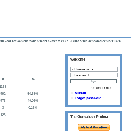
lugin voor het content management systeem e107. u kunt beide genealogieën bekijken
welcome
#
%
1168
remember me
Signup
592
50.68%
Forgot password?
573
49.06%
3
0.26%
423
The Genealogy Project