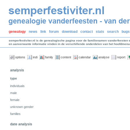
genealogy
news
link
forum
download
contact
stats
search
bugs
semperfestiviter.nl is de genealogische pagina voor de familienamen vanderfeesten 
en aanverwante informatie vinden in de verschillende onderdelen van het hoofdmenu
options
indi
family
content
calendar
analyse
report
analysis
type
individuals
male
female
unknown gender
families
date analysis