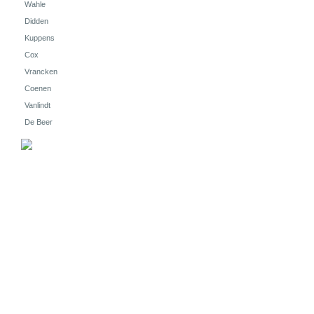
Wahle
Didden
Kuppens
Cox
Vrancken
Coenen
Vanlindt
De Beer