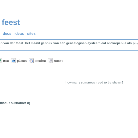
docs
ideas
sites
en van der feest. Het maakt gebruik van een genealogisch systeem dat ontworpen is als p
.
tree
places
timeline
recent
how many surnames need to be shown?
without surname: 8)