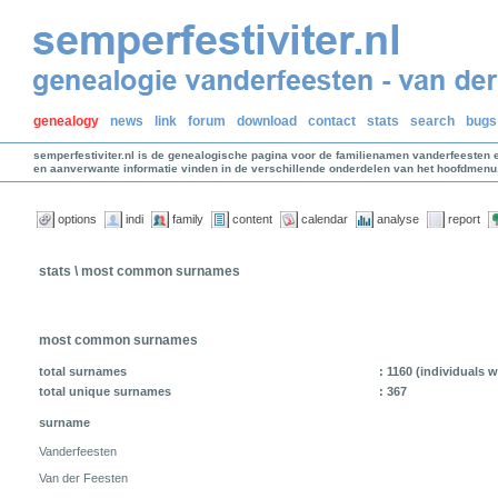
genealogy
news
link
forum
download
contact
stats
search
bugs
semperfestiviter.nl is de genealogische pagina voor de familienamen vanderfeesten 
en aanverwante informatie vinden in de verschillende onderdelen van het hoofdmenu
options
indi
family
content
calendar
analyse
report
stats \ most common surnames
most common surnames
total surnames
: 1160 (individuals 
total unique surnames
: 367
surname
Vanderfeesten
Van der Feesten