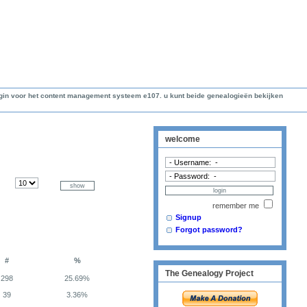
lugin voor het content management systeem e107. u kunt beide genealogieën bekijken
welcome
remember me
Signup
Forgot password?
#
%
The Genealogy Project
298
25.69%
39
3.36%