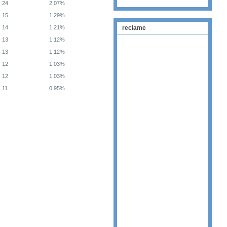
24
2.07%
15
1.29%
14
1.21%
reclame
13
1.12%
13
1.12%
12
1.03%
12
1.03%
11
0.95%