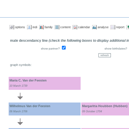
options
indi
family
content
calendar
analyse
report
male descendancy line
(check the following boxes to display additional 
show partner?
show birthdates?
graph symbols:
Maria C. Van der Feesten
10 March 1739
Wilhelmus Van der Feesten
Margaritta Houbben (Hubben)
06 March 1706
09 October 1704