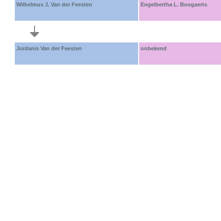
Wilhelmus J. Van der Feesten
Engelbertha L. Boogaerts
Jordanis Van der Feesten
onbekend