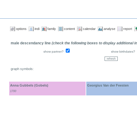
options
indi
family
content
calendar
analyse
report
male descendancy line
(check the following boxes to display additional 
show partner?
show birthdates?
graph symbols:
Anna Gubbels (Gobels)
Georgius Van der Feesten
1700