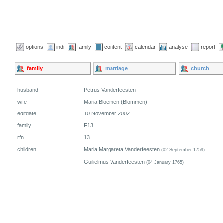
options
indi
family
content
calendar
analyse
report
family
marriage
church
husband
Petrus Vanderfeesten
wife
Maria Bloemen (Blommen)
editdate
10 November 2002
family
F13
rfn
13
children
Maria Margareta Vanderfeesten
(02 September 1759)
Guilielmus Vanderfeesten
(04 January 1765)