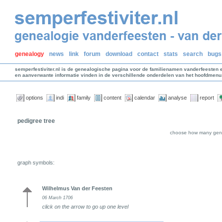
genealogy
news
link
forum
download
contact
stats
search
bugs
semperfestiviter.nl is de genealogische pagina voor de familienamen vanderfeesten 
en aanverwante informatie vinden in de verschillende onderdelen van het hoofdmenu
options
indi
family
content
calendar
analyse
report
pedigree tree
choose how many gene
graph symbols:
Wilhelmus Van der Feesten
06 March 1706
click on the arrow to go up one level