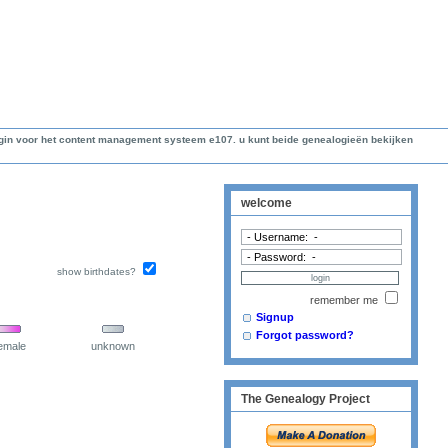
lugin voor het content management systeem e107. u kunt beide genealogieën bekijken
welcome
show birthdates?
remember me
Signup
Forgot password?
emale
unknown
The Genealogy Project