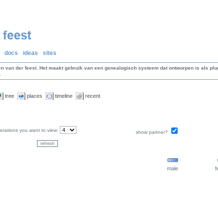
docs
ideas
sites
en van der feest. Het maakt gebruik van een genealogisch systeem dat ontworpen is als p
.
tree
places
timeline
recent
rations you want to view:
show partner?
male
f