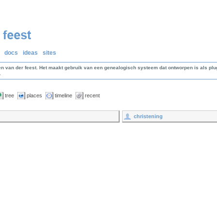
docs
ideas
sites
en van der feest. Het maakt gebruik van een genealogisch systeem dat ontworpen is als p
.
tree
places
timeline
recent
christening