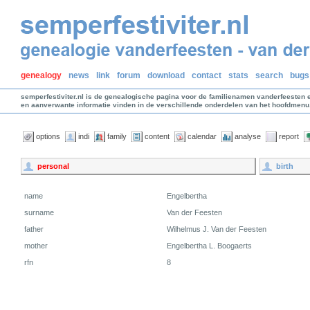
genealogy
news
link
forum
download
contact
stats
search
bugs
semperfestiviter.nl is de genealogische pagina voor de familienamen vanderfeesten 
en aanverwante informatie vinden in de verschillende onderdelen van het hoofdmenu
options
indi
family
content
calendar
analyse
report
personal
birth
name
Engelbertha
surname
Van der Feesten
father
Wilhelmus J. Van der Feesten
mother
Engelbertha L. Boogaerts
rfn
8