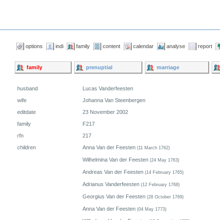
options
indi
family
content
calendar
analyse
report
family
prenuptial
marriage
husband
Lucas Vanderfeesten
wife
Johanna Van Steenbergen
editdate
23 November 2002
family
F217
rfn
217
children
Anna Van der Feesten
(11 March 1762)
Wilhelmina Van der Feesten
(24 May 1763)
Andreas Van der Feesten
(14 February 1765)
Adrianus Vanderfeesten
(12 February 1768)
Georgius Van der Feesten
(28 October 1769)
Anna Van der Feesten
(04 May 1773)