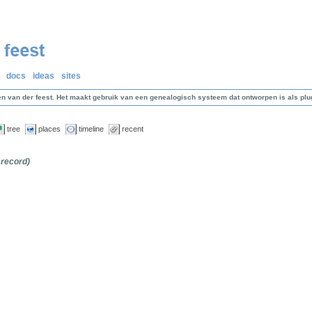
docs
ideas
sites
en van der feest. Het maakt gebruik van een genealogisch systeem dat ontworpen is als p
tree
places
timeline
recent
 record)