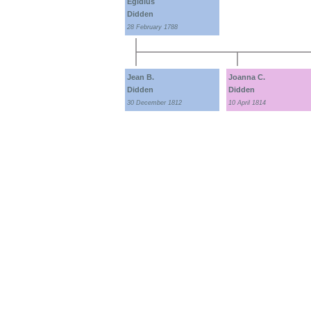
Egidius
Didden
28 February 1788
Jean B.
Joanna C.
Didden
Didden
30 December 1812
10 April 1814