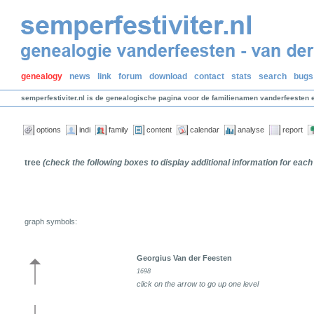
genealogy
news
link
forum
download
contact
stats
search
bugs
semperfestiviter.nl is de genealogische pagina voor de familienamen vanderfeesten 
options
indi
family
content
calendar
analyse
report
tree
(check the following boxes to display additional information for each
graph symbols:
Georgius Van der Feesten
1698
click on the arrow to go up one level