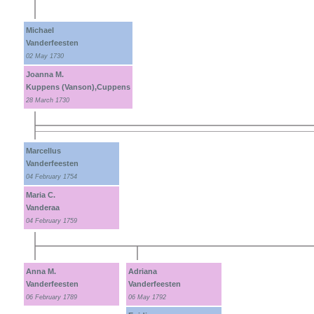
Michael
Vanderfeesten
02 May 1730
Joanna M.
Kuppens (Vanson),Cuppens
28 March 1730
Marcellus
Vanderfeesten
04 February 1754
Maria C.
Vanderaa
04 February 1759
Anna M.
Adriana
Vanderfeesten
Vanderfeesten
06 February 1789
06 May 1792