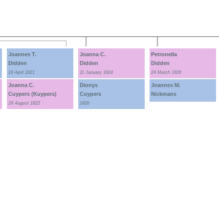
Joannes T.
Joanna C.
Petronella
Didden
Didden
Didden
16 April 1821
11 January 1824
24 March 1826
Joanna C.
Dionys
Joannes M.
Cuypers (Kuypers)
Cuypers
Nickmans
29 August 1822
1826