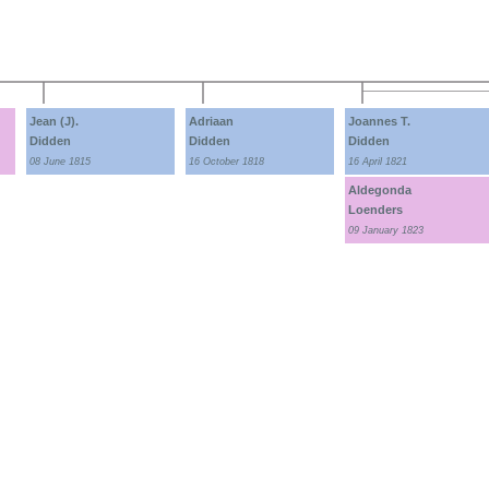
Jean (J).
Adriaan
Joannes T.
Didden
Didden
Didden
08 June 1815
16 October 1818
16 April 1821
Aldegonda
Loenders
09 January 1823