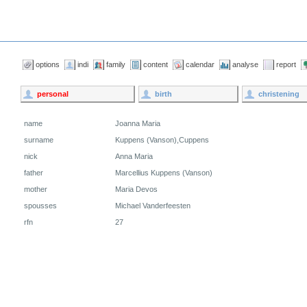
options
indi
family
content
calendar
analyse
report
personal
birth
christening
name
Joanna Maria
surname
Kuppens (Vanson),Cuppens
nick
Anna Maria
father
Marcellius Kuppens (Vanson)
mother
Maria Devos
spousses
Michael Vanderfeesten
rfn
27