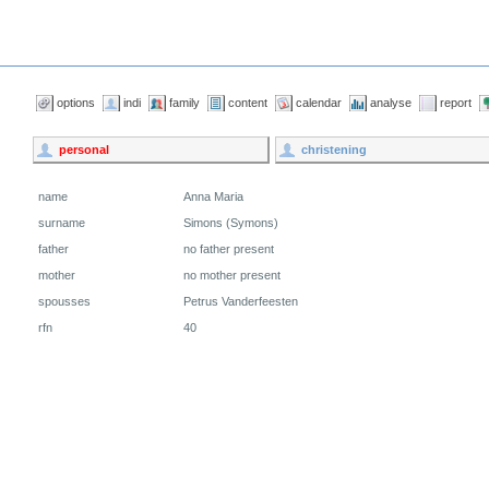
options
indi
family
content
calendar
analyse
report
personal
christening
name
Anna Maria
surname
Simons (Symons)
father
no father present
mother
no mother present
spousses
Petrus Vanderfeesten
rfn
40