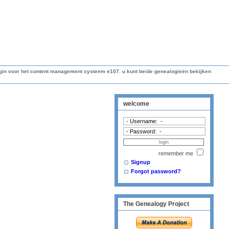
lugin voor het content management systeem e107. u kunt beide genealogieën bekijken
welcome
remember me
Signup
Forgot password?
The Genealogy Project