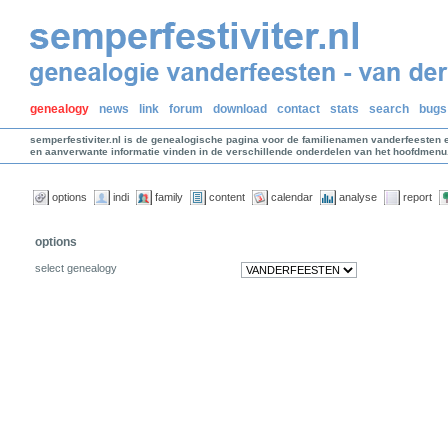
genealogy
news
link
forum
download
contact
stats
search
bugs
semperfestiviter.nl is de genealogische pagina voor de familienamen vanderfeesten 
en aanverwante informatie vinden in de verschillende onderdelen van het hoofdmenu
options
indi
family
content
calendar
analyse
report
options
select genealogy