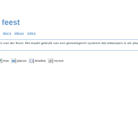
docs
ideas
sites
en van der feest. Het maakt gebruik van een genealogisch systeem dat ontworpen is als p
.
tree
places
timeline
recent