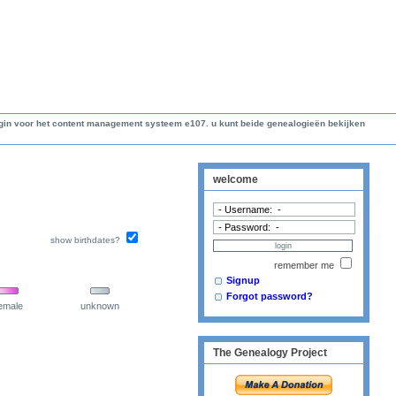
lugin voor het content management systeem e107. u kunt beide genealogieën bekijken
welcome
show birthdates?
remember me
Signup
Forgot password?
emale
unknown
The Genealogy Project