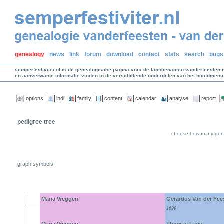
genealogy
news
link
forum
download
contact
stats
search
bugs
semperfestiviter.nl is de genealogische pagina voor de familienamen vanderfeesten 
en aanverwante informatie vinden in de verschillende onderdelen van het hoofdmenu
options
indi
family
content
calendar
analyse
report
pedigree tree
choose how many gene
graph symbols:
Maria Vreggen
Gerardus Van der Fee
1699