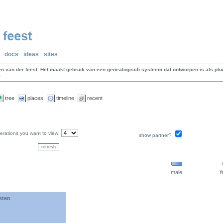
docs
ideas
sites
en van der feest. Het maakt gebruik van een genealogisch systeem dat ontworpen is als p
.
tree
places
timeline
recent
rations you want to view:
show partner?
male
f
sten