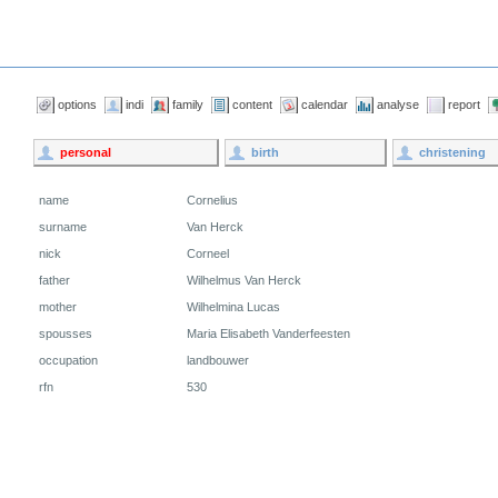
options
indi
family
content
calendar
analyse
report
personal
birth
christening
name
Cornelius
surname
Van Herck
nick
Corneel
father
Wilhelmus Van Herck
mother
Wilhelmina Lucas
spousses
Maria Elisabeth Vanderfeesten
occupation
landbouwer
rfn
530