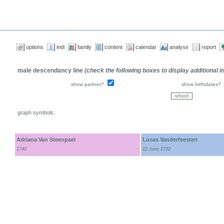
options
indi
family
content
calendar
analyse
report
male descendancy line
(check the following boxes to display additional 
show partner?
show birthdates?
graph symbols:
Adriana Van Steenpael
Lucas Vanderfeesten
1740
12 June 1732