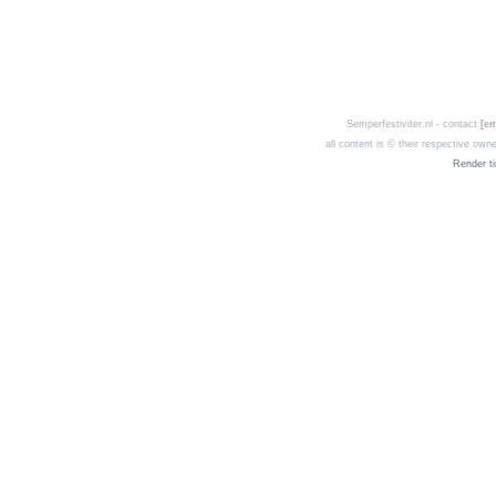
Semperfestiviter.nl - contact
[em
all content is © their respective ow
Render ti