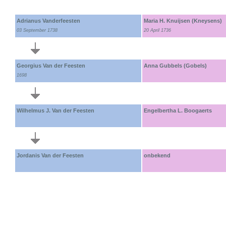
Adrianus Vanderfeesten
Maria H. Knuijsen (Kneysens)
03 September 1738
20 April 1736
Georgius Van der Feesten
Anna Gubbels (Gobels)
1698
Wilhelmus J. Van der Feesten
Engelbertha L. Boogaerts
Jordanis Van der Feesten
onbekend