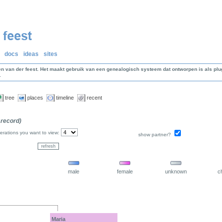
docs
ideas
sites
en van der feest. Het maakt gebruik van een genealogisch systeem dat ontworpen is als p
.
tree
places
timeline
recent
 record)
rations you want to view:
show partner?
male
female
unknown
ch
Maria