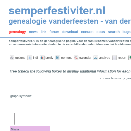
genealogy
news
link
forum
download
contact
stats
search
bugs
semperfestiviter.nl is de genealogische pagina voor de familienamen vanderfeesten 
en aanverwante informatie vinden in de verschillende onderdelen van het hoofdmenu
options
indi
family
content
calendar
analyse
report
tree
(check the following boxes to display additional information for each
choose how many gene
graph symbols:
Maria