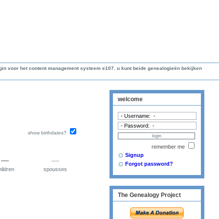
lugin voor het content management systeem e107. u kunt beide genealogieën bekijken
welcome
show birthdates?
remember me
Signup
Forgot password?
ildren
spousses
The Genealogy Project