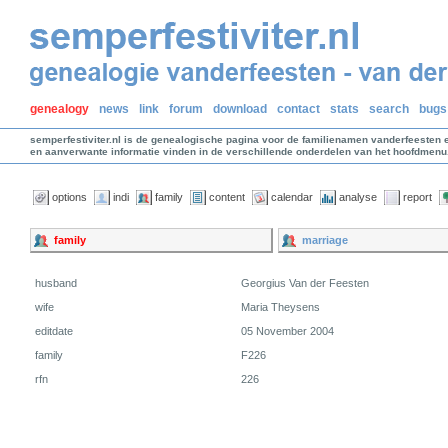
genealogy
news
link
forum
download
contact
stats
search
bugs
semperfestiviter.nl is de genealogische pagina voor de familienamen vanderfeesten 
en aanverwante informatie vinden in de verschillende onderdelen van het hoofdmenu
options
indi
family
content
calendar
analyse
report
family
marriage
husband
Georgius Van der Feesten
wife
Maria Theysens
editdate
05 November 2004
family
F226
rfn
226