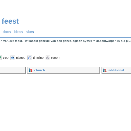
docs
ideas
sites
en van der feest. Het maakt gebruik van een genealogisch systeem dat ontworpen is als p
.
tree
places
timeline
recent
church
additional