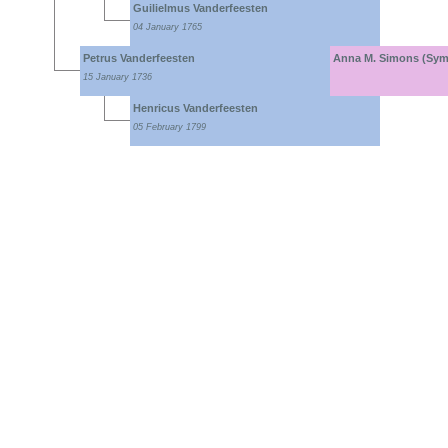
Guilielmus Vanderfeesten
04 January 1765
Petrus Vanderfeesten
Anna M. Simons (Sy
15 January 1736
Henricus Vanderfeesten
05 February 1799