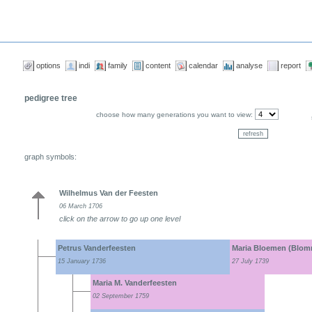
options
indi
family
content
calendar
analyse
report
pedigree tree
choose how many generations you want to view:
graph symbols:
Wilhelmus Van der Feesten
06 March 1706
click on the arrow to go up one level
Petrus Vanderfeesten
Maria Bloemen (Blo
15 January 1736
27 July 1739
Maria M. Vanderfeesten
02 September 1759