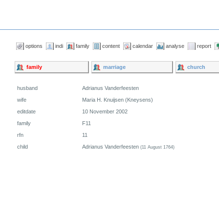
options
indi
family
content
calendar
analyse
report
family
marriage
church
husband
Adrianus Vanderfeesten
wife
Maria H. Knuijsen (Kneysens)
editdate
10 November 2002
family
F11
rfn
11
child
Adrianus Vanderfeesten
(11 August 1764)