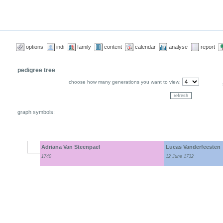
options
indi
family
content
calendar
analyse
report
pedigree tree
choose how many generations you want to view:
graph symbols:
Adriana Van Steenpael
Lucas Vanderfeesten
1740
12 June 1732