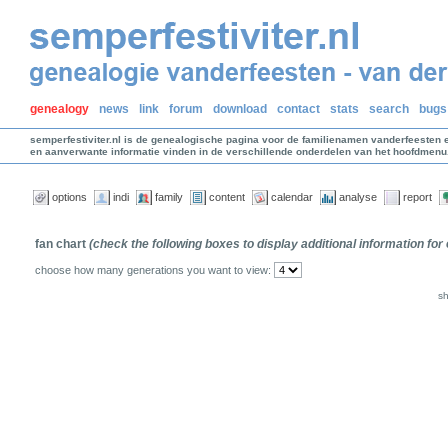
genealogy
news
link
forum
download
contact
stats
search
bugs
semperfestiviter.nl is de genealogische pagina voor de familienamen vanderfeesten 
en aanverwante informatie vinden in de verschillende onderdelen van het hoofdmenu
options
indi
family
content
calendar
analyse
report
fan chart
(check the following boxes to display additional information for
choose how many generations you want to view:
s