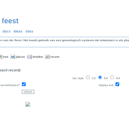
docs
ideas
sites
en van der feest. Het maakt gebruik van een genealogisch systeem dat ontworpen is als p
.
tree
places
timeline
recent
 each record)
fan style
1/2
3/4
4/4
how birthdates?
display indi