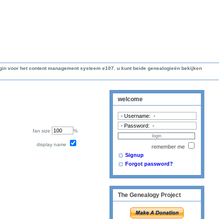
lugin voor het content management systeem e107. u kunt beide genealogieën bekijken
welcome
fan size
%
display name
remember me
Signup
Forgot password?
The Genealogy Project