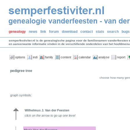
genealogy
news
link
forum
download
contact
stats
search
bugs
semperfestiviter.nl is de genealogische pagina voor de familienamen vanderfeesten 
en aanverwante informatie vinden in de verschillende onderdelen van het hoofdmenu
options
indi
family
content
calendar
analyse
report
pedigree tree
choose how many gene
graph symbols:
Wilhelmus J. Van der Feesten
click on the arrow to go up one level