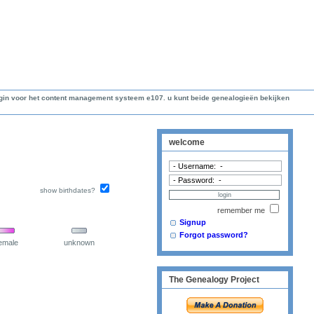
lugin voor het content management systeem e107. u kunt beide genealogieën bekijken
welcome
show birthdates?
remember me
Signup
Forgot password?
emale
unknown
The Genealogy Project