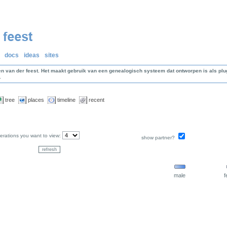
docs
ideas
sites
en van der feest. Het maakt gebruik van een genealogisch systeem dat ontworpen is als p
.
tree
places
timeline
recent
rations you want to view:
show partner?
male
f