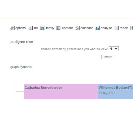
options
indi
family
content
calendar
analyse
report
pedigree tree
choose how many generations you want to view:
graph symbols:
Catharina Borrenbergen
Wilhelmus Boelaer(T)
09 May 1767