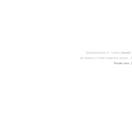
Semperfestiviter.nl - contact
[email]
-
all content is © their respective owners 
Render time: 1