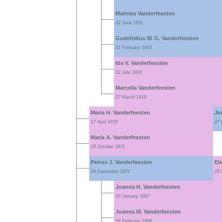
Mathieu Vanderfeesten
02 June 1911
Godefridus W. G. Vanderfeesten
21 February 1913
Ida V. Vanderfeesten
22 July 1916
Marcella Vanderfeesten
27 March 1919
Maria H. Vanderfeesten
Je
17 April 1870
27 
Maria A. Vanderfeesten
19 October 1871
Petrus J. Vanderfeesten
El
04 December 1873
25 
Joanna H. Vanderfeesten
03 January 1907
Joanna M. Vanderfeesten
03 February 1908