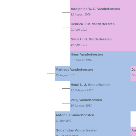
Adolphina W. C. Vanderfeesten
12 August 1909
Henrica J. M. Vanderfeesten
01 April 1911
Maria H. G. Vanderfeesten
19 April 1913
Henri Vanderfeesten
31 October 1916
Matheus Vanderfeesten
Jo
15 August 1875
17 
Henri L. J. Vanderfeesten
22 February 1907
Willy Vanderfeesten
10 January 1913
Antonius Vanderfeesten
21 July 1877
Godefridus Vanderfeesten
An