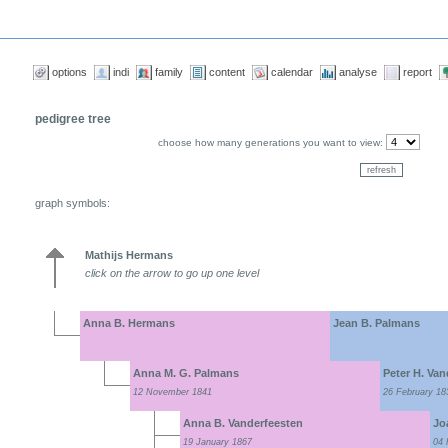
options
indi
family
content
calendar
analyse
report
pedigree tree
choose how many generations you want to view:
graph symbols:
Mathijs Hermans
click on the arrow to go up one level
Anna B. Hermans
Jean B. Palmans
Anna M. G. Palmans
Peter H. Van
12 November 1841
26 February 18
Anna B. Vanderfeesten
Jo
19 January 1867
04 