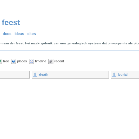
docs
ideas
sites
en van der feest. Het maakt gebruik van een genealogisch systeem dat ontworpen is als p
.
tree
places
timeline
recent
death
burial