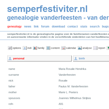
genealogy
news
link
forum
download
contact
stats
search
bugs
semperfestiviter.nl is de genealogische pagina voor de familienamen vanderfeesten 
en aanverwante informatie vinden in de verschillende onderdelen van het hoofdmenu
options
indi
family
content
calendar
analyse
report
personal
birth
name
Maria Rosalie Hendrika
surname
Vanderfeesten
nick
Rosalie
father
Paulus M. Vanderfeesten
mother
Marie L. Peeters
spousses
Joannes Wilhelmus Strijbos
refn
A91