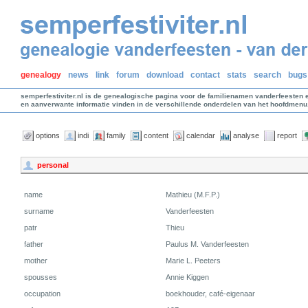
genealogy
news
link
forum
download
contact
stats
search
bugs
semperfestiviter.nl is de genealogische pagina voor de familienamen vanderfeesten 
en aanverwante informatie vinden in de verschillende onderdelen van het hoofdmenu
options
indi
family
content
calendar
analyse
report
personal
name
Mathieu (M.F.P.)
surname
Vanderfeesten
patr
Thieu
father
Paulus M. Vanderfeesten
mother
Marie L. Peeters
spousses
Annie Kiggen
occupation
boekhouder, café-eigenaar