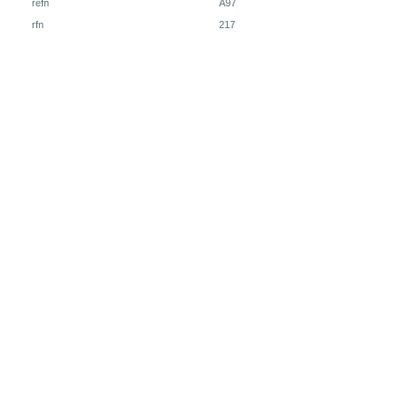
refn
A97
rfn
217