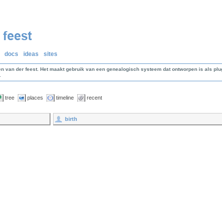
docs
ideas
sites
en van der feest. Het maakt gebruik van een genealogisch systeem dat ontworpen is als p
.
tree
places
timeline
recent
birth