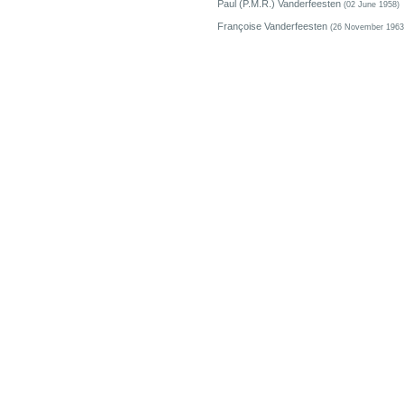
Paul (P.M.R.) Vanderfeesten
(02 June 1958)
Françoise Vanderfeesten
(26 November 1963