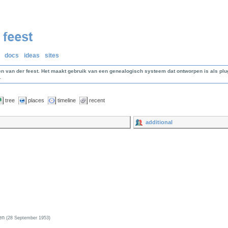
docs
ideas
sites
en van der feest. Het maakt gebruik van een genealogisch systeem dat ontworpen is als p
.
tree
places
timeline
recent
additional
ten
(28 September 1953)