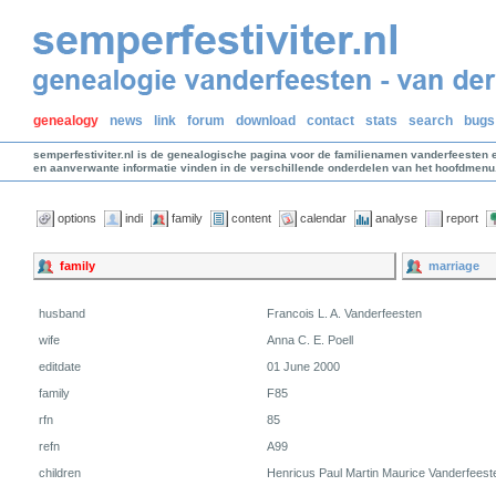
genealogy
news
link
forum
download
contact
stats
search
bugs
semperfestiviter.nl is de genealogische pagina voor de familienamen vanderfeesten 
en aanverwante informatie vinden in de verschillende onderdelen van het hoofdmenu
options
indi
family
content
calendar
analyse
report
family
marriage
husband
Francois L. A. Vanderfeesten
wife
Anna C. E. Poell
editdate
01 June 2000
family
F85
rfn
85
refn
A99
children
Henricus Paul Martin Maurice Vanderfees