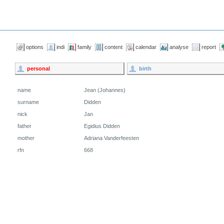
options
indi
family
content
calendar
analyse
report
personal
birth
name
Jean (Johannes)
surname
Didden
nick
Jan
father
Egidius Didden
mother
Adriana Vanderfeesten
rfn
668