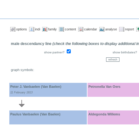
options
indi
family
content
calendar
analyse
report
male descendancy line
(check the following boxes to display additional 
show partner?
show birthdates?
graph symbols:
Peter J. Vanbaelen (Van Baelen)
Petronella Van Oers
11 February 1813
Paulus Vanbaelen (Van Baelen)
Aldegonda Willems