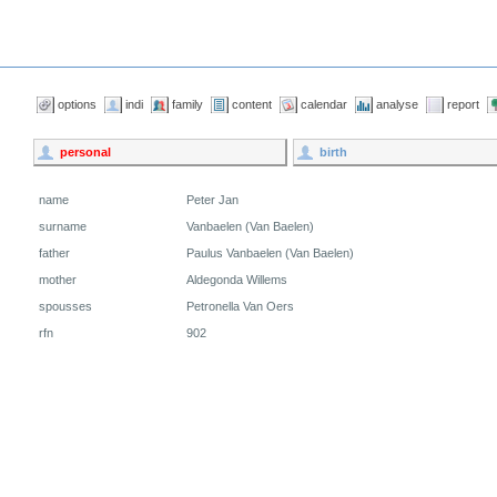
options
indi
family
content
calendar
analyse
report
personal
birth
name
Peter Jan
surname
Vanbaelen (Van Baelen)
father
Paulus Vanbaelen (Van Baelen)
mother
Aldegonda Willems
spousses
Petronella Van Oers
rfn
902