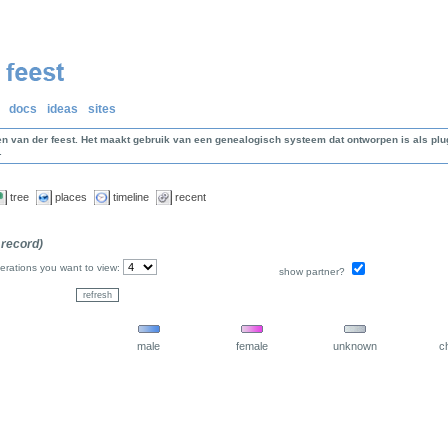
docs
ideas
sites
en van der feest. Het maakt gebruik van een genealogisch systeem dat ontworpen is als p
.
tree
places
timeline
recent
 record)
rations you want to view:
show partner?
male
female
unknown
ch