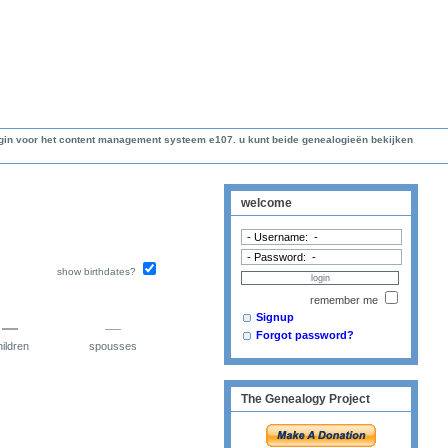
lugin voor het content management systeem e107. u kunt beide genealogieën bekijken
welcome
show birthdates?
remember me
Signup
Forgot password?
ildren
spousses
The Genealogy Project