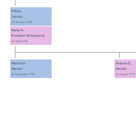
Petrus
Jacobs
14 January 1726
Maria H.
Knuijsen (Kneysens)
20 April 1736
Henricus
Joanna C.
Jacobs
Jacobs
11 November 1769
10 August 1772