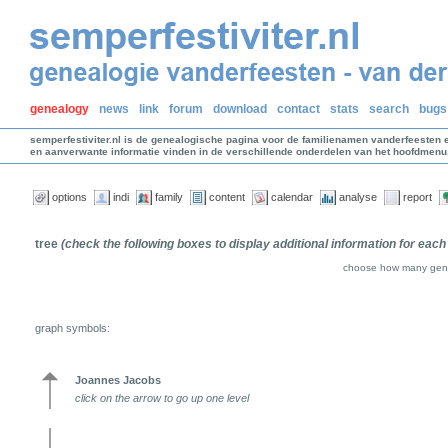
genealogy
news
link
forum
download
contact
stats
search
bugs
semperfestiviter.nl is de genealogische pagina voor de familienamen vanderfeesten 
en aanverwante informatie vinden in de verschillende onderdelen van het hoofdmenu
options
indi
family
content
calendar
analyse
report
tree
(check the following boxes to display additional information for each
choose how many gene
graph symbols:
Joannes Jacobs
click on the arrow to go up one level