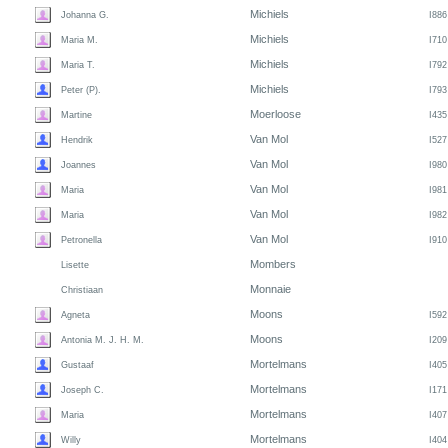
Michiels
Johanna G.
I886
Michiels
Maria M.
I710
Michiels
Maria T.
I792
Michiels
Peter (P).
I793
Moerloose
Martine
I435
Van Mol
Hendrik
I527
Van Mol
Joannes
I980
Van Mol
Maria
I981
Van Mol
Maria
I982
Van Mol
Petronella
I910
Mombers
Lisette
Monnaie
Christiaan
Moons
Agneta
I592
Moons
Antonia M. J. H. M.
I209
Mortelmans
Gustaaf
I405
Mortelmans
Joseph C.
I171
Mortelmans
Maria
I407
Mortelmans
Willy
I404