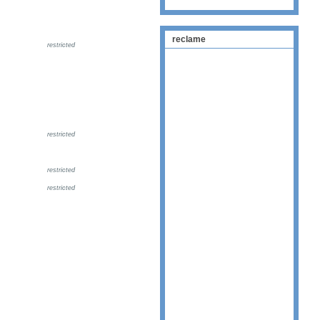
reclame
restricted
restricted
restricted
restricted