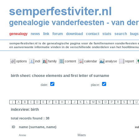
genealogy
news
link
forum
download
contact
stats
search
bugs
semperfestiviter.nl is de genealogische pagina voor de familienamen vanderfeesten 
en aanverwante informatie vinden in de verschillende onderdelen van het hoofdmenu
options
indi
family
content
calendar
analyse
report
birth sheet: choose elements and first letter of surname
date:
place:
indexview: birth
total records found : 38
ID
name (surname, name)
Maes
Annie