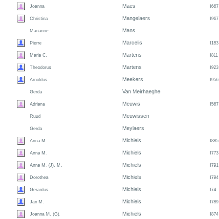
Maes
Joanna
I667
Mangelaers
Christina
I967
Mans
Marianne
Marcelis
Pierre
I183
Martens
Maria C.
I811
Martens
Theodorus
I923
Meekers
Arnoldus
I956
Van Meirhaeghe
Gerda
Meuwis
Adriana
I567
Meuwissen
Ruud
Meylaers
Gerda
Michiels
Anna M.
I885
Michiels
Anna M.
I773
Michiels
Anna M. (J). M.
I791
Michiels
Dorothea
I794
Michiels
Gerardus
I74
Michiels
Jan M.
I789
Michiels
Joanna M. (G).
I874