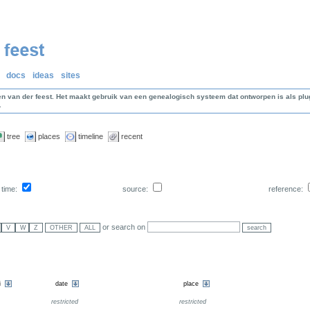
docs
ideas
sites
en van der feest. Het maakt gebruik van een genealogisch systeem dat ontworpen is als p
.
tree
places
timeline
recent
time:
source:
reference:
or search on
restricted
restricted