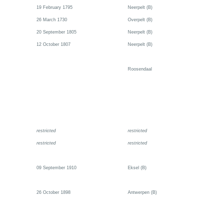
19 February 1795
Neerpelt (B)
26 March 1730
Overpelt (B)
20 September 1805
Neerpelt (B)
12 October 1807
Neerpelt (B)
Roosendaal
restricted
restricted
restricted
restricted
09 September 1910
Eksel (B)
26 October 1898
Antwerpen (B)