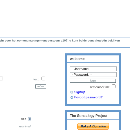
lugin voor het content management systeem e107. u kunt beide genealogieën bekijken
welcome
text:
remember me
Signup
Forgot password?
The Genealogy Project
restricted