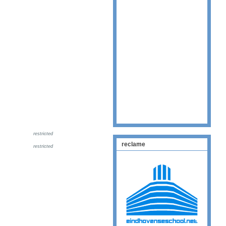
restricted
reclame
restricted