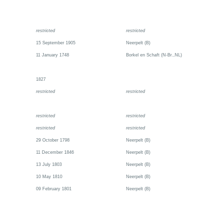
restricted
restricted
15 September 1905
Neerpelt (B)
11 January 1748
Borkel en Schaft (N-Br.,NL)
1827
restricted
restricted
restricted
restricted
restricted
restricted
29 October 1798
Neerpelt (B)
11 December 1846
Neerpelt (B)
13 July 1803
Neerpelt (B)
10 May 1810
Neerpelt (B)
09 February 1801
Neerpelt (B)