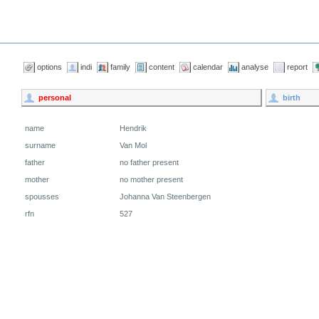
options
indi
family
content
calendar
analyse
report
personal
birth
name
Hendrik
surname
Van Mol
father
no father present
mother
no mother present
spousses
Johanna Van Steenbergen
rfn
527