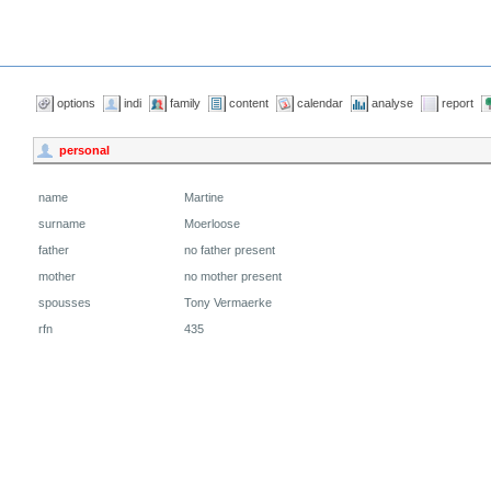
options
indi
family
content
calendar
analyse
report
personal
name
Martine
surname
Moerloose
father
no father present
mother
no mother present
spousses
Tony Vermaerke
rfn
435