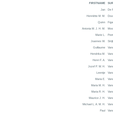
FIRSTNAME
SU
Jan
De 
Henriëtte M. M.
Dou
Quinn
Fig
Antonia M. J. H. M.
Moo
Marie L.
Pee
Joannes W.
Stri
Guillaume
Van
Hendrika M.
Van
Henri F. A.
Van
Jozef P. W. H.
Van
Leentje
Van
Maria E.
Van
Maria M. H.
Van
Maria R. H.
Van
Maurice J. H.
Van
Michael L. A. M. H.
Van
Paul
Van