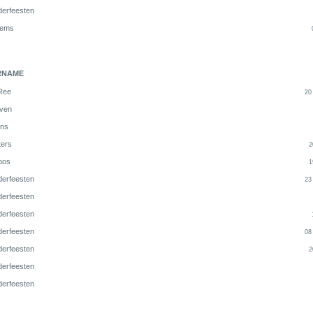
derfeesten
lems
RNAME
Ree
20
ven
ns
ters
2
jbos
1
derfeesten
23
derfeesten
derfeesten
derfeesten
08
derfeesten
2
derfeesten
derfeesten