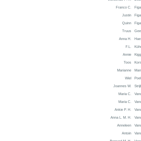
Franco C.
Fig
Justin
Fig
Quinn
Fig
Truus
Gee
Anna H.
Hae
F.L.
Küh
Annie
Kig
Toos
Kor
Marianne
Man
Wiel
Poel
Joannes W.
Stri
Maria C.
Van
Maria C.
Van
Ankie P. H.
Van
Anna L. M. H.
Van
Anneleen
Van
Antoin
Van