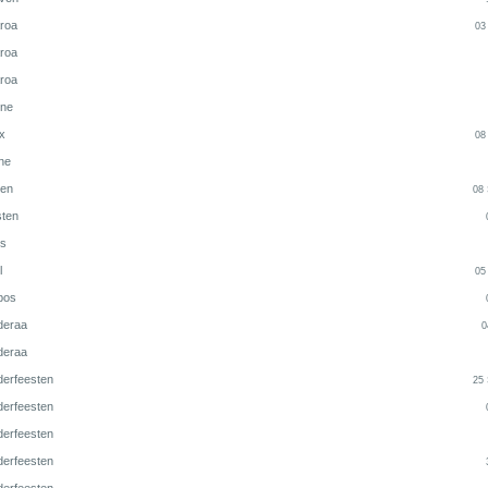
aroa
03
aroa
aroa
ne
x
08
ne
gen
08
sten
s
l
05
jbos
deraa
0
deraa
derfeesten
25
derfeesten
derfeesten
derfeesten