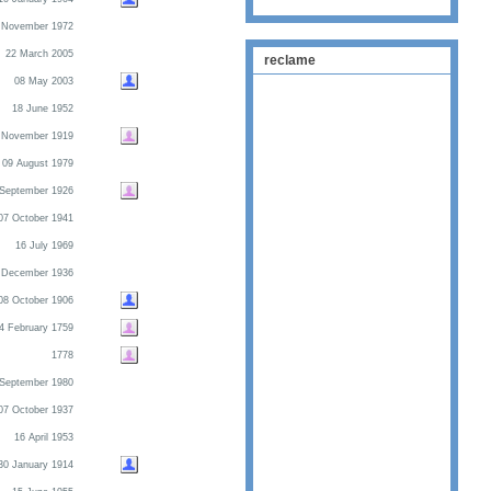
 November 1972
22 March 2005
reclame
08 May 2003
18 June 1952
 November 1919
09 August 1979
 September 1926
07 October 1941
16 July 1969
 December 1936
08 October 1906
4 February 1759
1778
 September 1980
07 October 1937
16 April 1953
30 January 1914