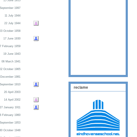
15 June 1955
 September 1997
11 July 1944
22 July 1944
03 October 1958
17 June 1930
7 February 1959
19 June 1943
06 March 1941
02 October 1965
 December 1981
 September 1910
reclame
20 April 2003
14 April 2002
27 January 1911
6 February 1960
 September 1953
30 October 1948