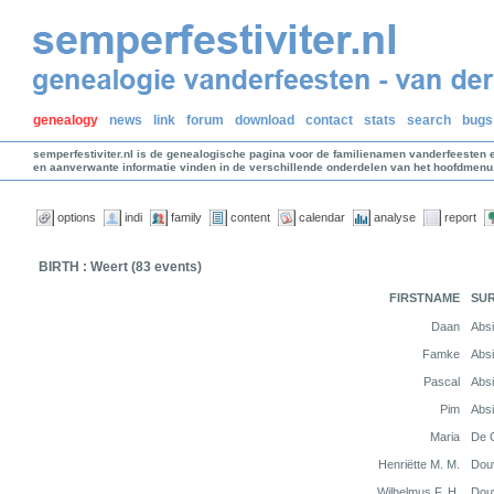
genealogy
news
link
forum
download
contact
stats
search
bugs
semperfestiviter.nl is de genealogische pagina voor de familienamen vanderfeesten 
en aanverwante informatie vinden in de verschillende onderdelen van het hoofdmenu
options
indi
family
content
calendar
analyse
report
BIRTH : Weert (83 events)
FIRSTNAME
SU
Daan
Absi
Famke
Absi
Pascal
Absi
Pim
Absi
Maria
De 
Henriëtte M. M.
Dou
Wilhelmus F. H.
Dou