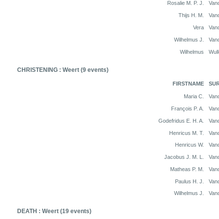
Rosalie M. P. J.
Van
Thijs H. M.
Van
Vera
Van
Wilhelmus J.
Van
Wilhelmus
Wul
CHRISTENING : Weert (9 events)
FIRSTNAME
SU
Maria C.
Van
François P. A.
Van
Godefridus E. H. A.
Van
Henricus M. T.
Van
Henricus W.
Van
Jacobus J. M. L.
Van
Matheas P. M.
Van
Paulus H. J.
Van
Wilhelmus J.
Van
DEATH : Weert (19 events)