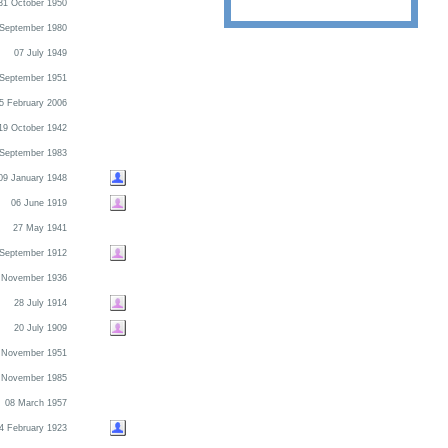
31 October 1950
 September 1980
07 July 1949
 September 1951
5 February 2006
19 October 1942
 September 1983
09 January 1948
06 June 1919
27 May 1941
 September 1912
 November 1936
28 July 1914
20 July 1909
 November 1951
 November 1985
08 March 1957
4 February 1923