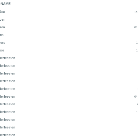
RNAME
Ree
15
ven
aroa
04
ns
ters
1
jbos
1
derfeesten
derfeesten
derfeesten
derfeesten
derfeesten
derfeesten
04
derfeesten
derfeesten
1
derfeesten
derfeesten
derfeesten