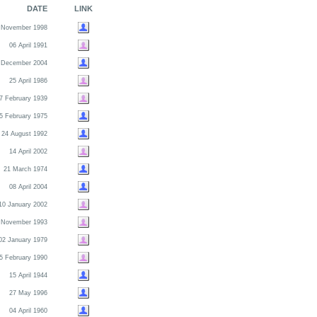
DATE
LINK
 November 1998
06 April 1991
 December 2004
25 April 1986
7 February 1939
5 February 1975
24 August 1992
14 April 2002
21 March 1974
08 April 2004
10 January 2002
 November 1993
02 January 1979
5 February 1990
15 April 1944
27 May 1996
04 April 1960