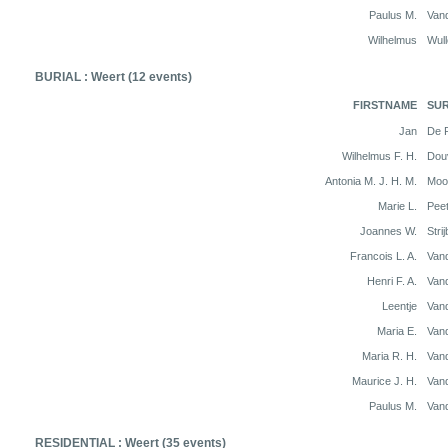
Paulus M.
Van
Wilhelmus
Wul
BURIAL : Weert (12 events)
FIRSTNAME
SU
Jan
De 
Wilhelmus F. H.
Dou
Antonia M. J. H. M.
Moo
Marie L.
Pee
Joannes W.
Stri
Francois L. A.
Van
Henri F. A.
Van
Leentje
Van
Maria E.
Van
Maria R. H.
Van
Maurice J. H.
Van
Paulus M.
Van
RESIDENTIAL : Weert (35 events)