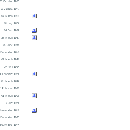
26 October 1953
10 August 1977
04 March 1919
06 July 1979
09 July 1939
27 March 1947
02 June 1958
 December 1950
09 March 1946
09 April 1964
1 February 1926
08 March 1949
4 February 1950
01 March 1916
10 July 1976
 November 1916
 December 1967
 September 1974