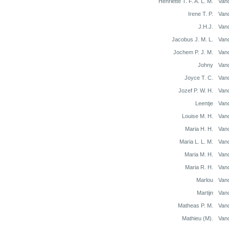
Henriette T. F. A. L. M.
Van
Irene T. P.
Van
J.H.J.
Van
Jacobus J. M. L.
Van
Jochem P. J. M.
Van
Johny
Van
Joyce T. C.
Van
Jozef P. W. H.
Van
Leentje
Van
Louise M. H.
Van
Maria H. H.
Van
Maria L. L. M.
Van
Maria M. H.
Van
Maria R. H.
Van
Marlou
Van
Martijn
Van
Matheas P. M.
Van
Mathieu (M).
Van