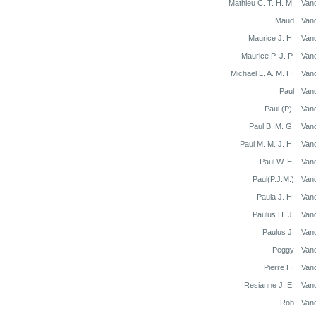
Mathieu C. T. H. M.
Van
Maud
Van
Maurice J. H.
Van
Maurice P. J. P.
Van
Michael L. A. M. H.
Van
Paul
Van
Paul (P).
Van
Paul B. M. G.
Van
Paul M. M. J. H.
Van
Paul W. E.
Van
Paul(P.J.M.)
Van
Paula J. H.
Van
Paulus H. J.
Van
Paulus J.
Van
Peggy
Van
Piërre H.
Van
Resianne J. E.
Van
Rob
Van