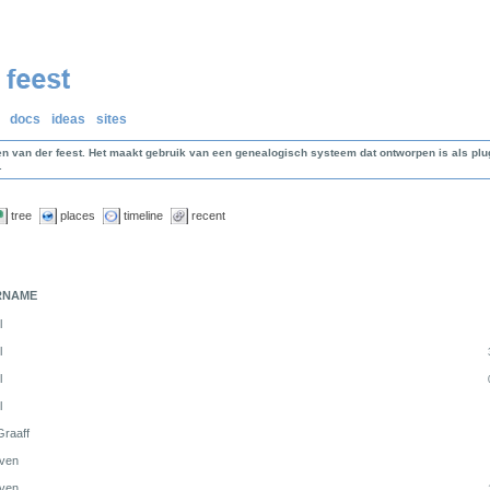
docs
ideas
sites
en van der feest. Het maakt gebruik van een genealogisch systeem dat ontworpen is als p
.
tree
places
timeline
recent
RNAME
l
l
l
l
Graaff
ven
ven