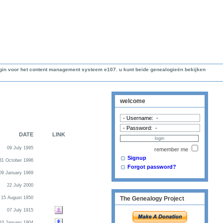
lugin voor het content management systeem e107. u kunt beide genealogieën bekijken
welcome
DATE
LINK
09 July 1995
remember me
Signup
31 October 1996
Forgot password?
09 January 1969
22 July 2000
15 August 1950
The Genealogy Project
07 July 1915
10 January 1904