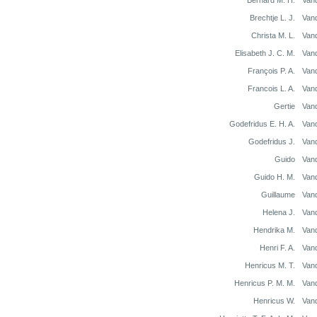
Bernard M. H.
Van
Brechtje L. J.
Van
Christa M. L.
Van
Elisabeth J. C. M.
Van
François P. A.
Van
Francois L. A.
Van
Gertie
Van
Godefridus E. H. A.
Van
Godefridus J.
Van
Guido
Van
Guido H. M.
Van
Guillaume
Van
Helena J.
Van
Hendrika M.
Van
Henri F. A.
Van
Henricus M. T.
Van
Henricus P. M. M.
Van
Henricus W.
Van