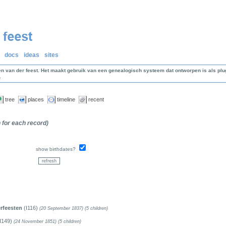
docs
ideas
sites
en van der feest. Het maakt gebruik van een genealogisch systeem dat ontworpen is als p
.
tree
places
timeline
recent
n for each record)
show birthdates?
rfeesten
(I116)
(20 September 1837)
(5 children)
I149)
(24 November 1851)
(5 children)