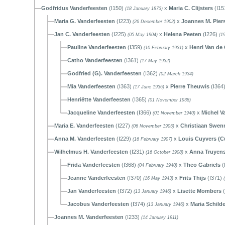
Godfridus Vanderfeesten
(I150)
x
Maria C. Clijsters
(I15
(18 January 1873)
Maria G. Vanderfeesten
(I223)
x
Joannes M. Pier
(26 December 1902)
Jan C. Vanderfeesten
(I225)
x
Helena Peeten
(I226)
(05 May 1904)
(1
Pauline Vanderfeesten
(I359)
x
Henri Van de
(10 February 1931)
Catho Vanderfeesten
(I361)
(17 May 1932)
Godfried (G). Vanderfeesten
(I362)
(02 March 1934)
Mia Vanderfeesten
(I363)
x
Pierre Theuwis
(I364
(17 June 1936)
Henriëtte Vanderfeesten
(I365)
(01 November 1938)
Jacqueline Vanderfeesten
(I366)
x
Michel V
(01 November 1940)
Maria E. Vanderfeesten
(I227)
x
Christiaan Swen
(06 November 1905)
Anna M. Vanderfeesten
(I229)
x
Louis Cuyvers (C
(16 February 1907)
Wilhelmus H. Vanderfeesten
(I231)
x
Anna Truyen
(16 October 1908)
Frida Vanderfeesten
(I368)
x
Theo Gabriels
(
(04 February 1940)
Jeanne Vanderfeesten
(I370)
x
Frits Thijs
(I371)
(16 May 1943)
Jan Vanderfeesten
(I372)
x
Lisette Mombers
(
(13 January 1946)
Jacobus Vanderfeesten
(I374)
x
Maria Schild
(13 January 1946)
Joannes M. Vanderfeesten
(I233)
(14 January 1911)