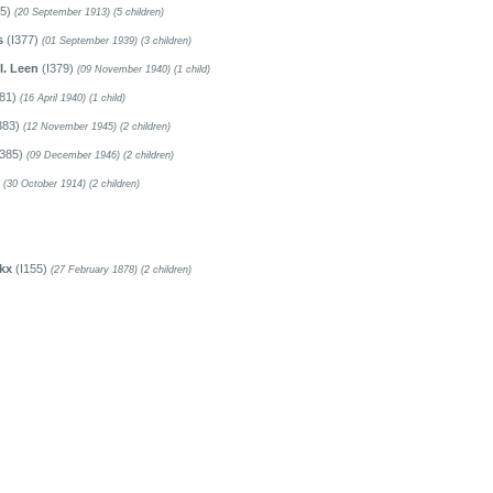
35)
(20 September 1913)
(5 children)
s
(I377)
(01 September 1939)
(3 children)
I. Leen
(I379)
(09 November 1940)
(1 child)
381)
(16 April 1940)
(1 child)
383)
(12 November 1945)
(2 children)
I385)
(09 December 1946)
(2 children)
)
(30 October 1914)
(2 children)
kx
(I155)
(27 February 1878)
(2 children)