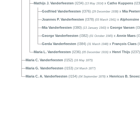
Mathijs J. Vanderfeesten
(I234)
x
Catho Kuppens
(I2
(13 May 1914)
Godfried Vanderfeesten
(I376)
x
Mia Peeter
(29 December 1938)
Joannes P. Vanderfeesten
(I378)
x
Alphonsine 
(03 March 1941)
Mia Vanderfeesten
(I380)
x
George Vaesen
(I
(13 January 1943)
George Vanderfeesten
(I382)
x
Annie Maes
(I
(01 October 1945)
Gerda Vanderfeesten
(I384)
x
François Claes
(
(31 March 1948)
Maria L. Vanderfeesten
(I236)
x
Henri Thijs
(I237
(05 December 1916)
Maria C. Vanderfeesten
(I152)
(16 May 1875)
Maria G. Vanderfeesten
(I153)
(14 March 1877)
Maria C. A. Vanderfeesten
(I154)
x
Henricus B. Snoec
(04 September 1878)