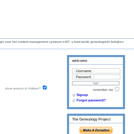
lugin voor het content management systeem e107. u kunt beide genealogieën bekijken
welcome
show amount of children?
remember me
Signup
Forgot password?
The Genealogy Project