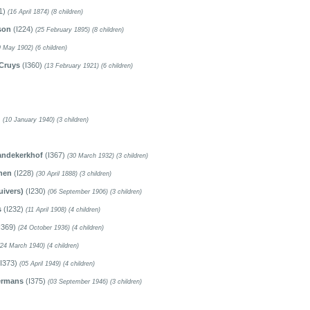
1)
(16 April 1874)
(8 children)
son
(I224)
(25 February 1895)
(8 children)
9 May 1902)
(6 children)
 Cruys
(I360)
(13 February 1921)
(6 children)
)
(10 January 1940)
(3 children)
andekerkhof
(I367)
(30 March 1932)
(3 children)
nen
(I228)
(30 April 1888)
(3 children)
uivers)
(I230)
(06 September 1906)
(3 children)
s
(I232)
(11 April 1908)
(4 children)
I369)
(24 October 1936)
(4 children)
(24 March 1940)
(4 children)
I373)
(05 April 1949)
(4 children)
ermans
(I375)
(03 September 1946)
(3 children)