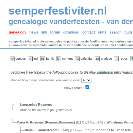
genealogy
news
link
forum
download
contact
stats
search
bugs
semperfestiviter.nl is de genealogische pagina voor de familienamen vanderfeesten 
en aanverwante informatie vinden in de verschillende onderdelen van het hoofdmenu
options
indi
family
content
calendar
analyse
report
pedigree tree
(check the following boxes to display additional informatio
choose how many generations you want to view:
show partner?
Leonardus Roemers
click on the arrow to go up one level
Maria A. Roemers (Remers,Rummers)
(I117)
x
Wilhelmus Vande
(21 May 1844)
Maria E. Vanderfeesten
(I148)
x
Johannes M. Steensels
(
(12 August 1870)