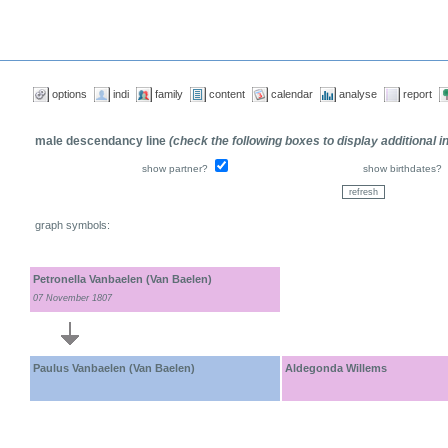
options
indi
family
content
calendar
analyse
report
male descendancy line
(check the following boxes to display additional 
show partner?
show birthdates?
graph symbols:
Petronella Vanbaelen (Van Baelen)
07 November 1807
Paulus Vanbaelen (Van Baelen)
Aldegonda Willems