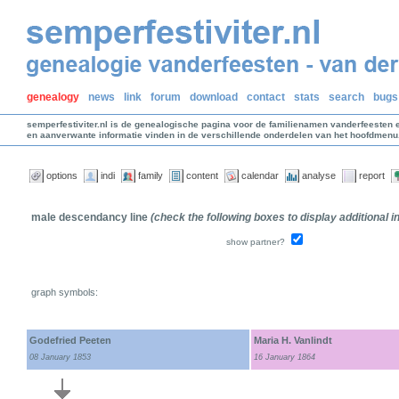
genealogy
news
link
forum
download
contact
stats
search
bugs
semperfestiviter.nl is de genealogische pagina voor de familienamen vanderfeesten 
en aanverwante informatie vinden in de verschillende onderdelen van het hoofdmenu
options
indi
family
content
calendar
analyse
report
male descendancy line
(check the following boxes to display additional 
show partner?
graph symbols:
Godefried Peeten
Maria H. Vanlindt
08 January 1853
16 January 1864