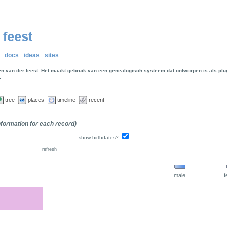
docs
ideas
sites
en van der feest. Het maakt gebruik van een genealogisch systeem dat ontworpen is als p
.
tree
places
timeline
recent
information for each record)
show birthdates?
male
f