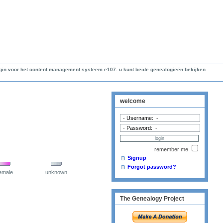
lugin voor het content management systeem e107. u kunt beide genealogieën bekijken
welcome
remember me
Signup
Forgot password?
emale
unknown
The Genealogy Project