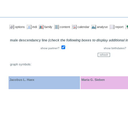
options
indi
family
content
calendar
analyse
report
male descendancy line
(check the following boxes to display additional 
show partner?
show birthdates?
graph symbols:
Jacobus L. Haex
Maria G. Sieben