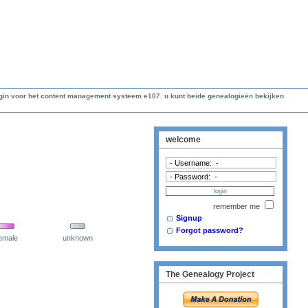
lugin voor het content management systeem e107. u kunt beide genealogieën bekijken
welcome
remember me
Signup
Forgot password?
emale
unknown
The Genealogy Project