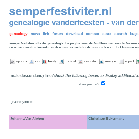
genealogy
news
link
forum
download
contact
stats
search
bugs
semperfestiviter.nl is de genealogische pagina voor de familienamen vanderfeesten 
en aanverwante informatie vinden in de verschillende onderdelen van het hoofdmenu
options
indi
family
content
calendar
analyse
report
male descendancy line
(check the following boxes to display additional 
show partner?
graph symbols:
Johanna Van Alphen
Christiaan Bakermans