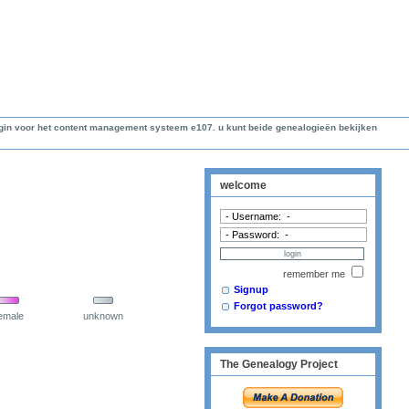
lugin voor het content management systeem e107. u kunt beide genealogieën bekijken
welcome
remember me
Signup
Forgot password?
emale
unknown
The Genealogy Project