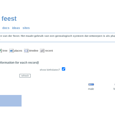
docs
ideas
sites
en van der feest. Het maakt gebruik van een genealogisch systeem dat ontworpen is als p
.
tree
places
timeline
recent
information for each record)
show birthdates?
male
f