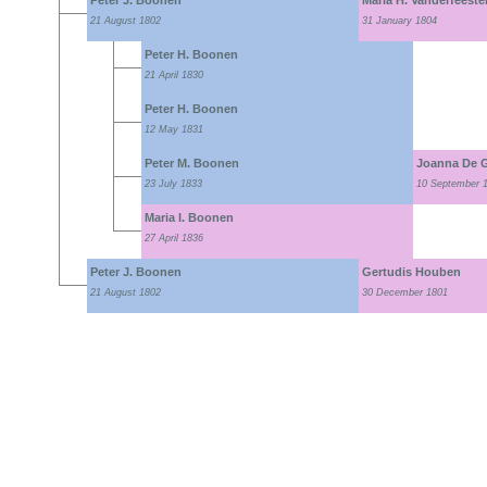
Peter J. Boonen
Maria H. Vanderfeeste
21 August 1802
31 January 1804
Peter H. Boonen
21 April 1830
Peter H. Boonen
12 May 1831
Peter M. Boonen
Joanna De 
23 July 1833
10 September 
Maria I. Boonen
27 April 1836
Peter J. Boonen
Gertudis Houben
21 August 1802
30 December 1801