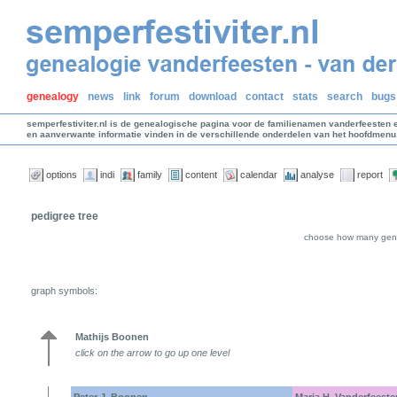
genealogy
news
link
forum
download
contact
stats
search
bugs
semperfestiviter.nl is de genealogische pagina voor de familienamen vanderfeesten 
en aanverwante informatie vinden in de verschillende onderdelen van het hoofdmenu
options
indi
family
content
calendar
analyse
report
pedigree tree
choose how many gene
graph symbols:
Mathijs Boonen
click on the arrow to go up one level