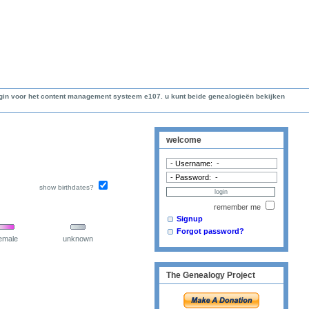
lugin voor het content management systeem e107. u kunt beide genealogieën bekijken
welcome
show birthdates?
remember me
Signup
Forgot password?
emale
unknown
The Genealogy Project