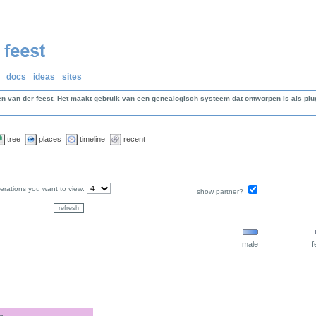
docs
ideas
sites
en van der feest. Het maakt gebruik van een genealogisch systeem dat ontworpen is als p
.
tree
places
timeline
recent
rations you want to view:
show partner?
male
f