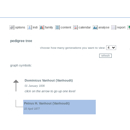
options
indi
family
content
calendar
analyse
report
pedigree tree
choose how many generations you want to view:
graph symbols:
Dominicus Vanhout (Vanhoudt)
01 January 1836
click on the arrow to go up one level
Petrus H. Vanhout (Vanhoudt)
10 April 1877