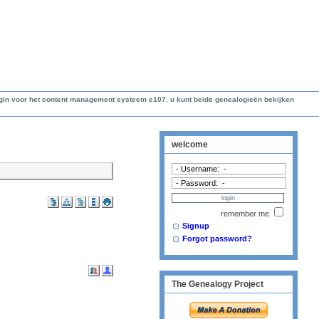
lugin voor het content management systeem e107. u kunt beide genealogieën bekijken
welcome
remember me
Signup
Forgot password?
The Genealogy Project