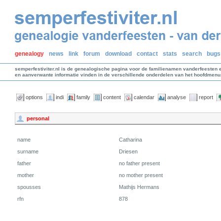
genealogy
news
link
forum
download
contact
stats
search
bugs
semperfestiviter.nl is de genealogische pagina voor de familienamen vanderfeesten 
en aanverwante informatie vinden in de verschillende onderdelen van het hoofdmenu
options
indi
family
content
calendar
analyse
report
personal
name
Catharina
surname
Driesen
father
no father present
mother
no mother present
spousses
Mathijs Hermans
rfn
878