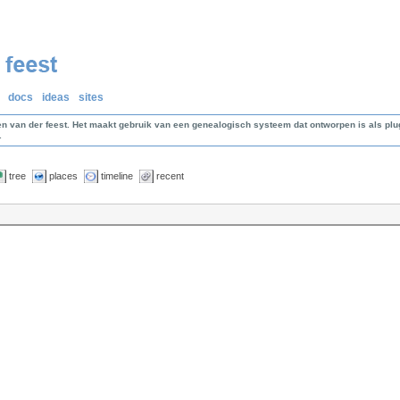
docs
ideas
sites
en van der feest. Het maakt gebruik van een genealogisch systeem dat ontworpen is als p
.
tree
places
timeline
recent