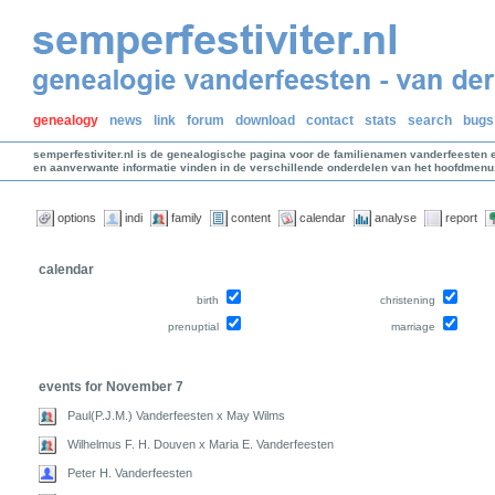
genealogy
news
link
forum
download
contact
stats
search
bugs
semperfestiviter.nl is de genealogische pagina voor de familienamen vanderfeesten 
en aanverwante informatie vinden in de verschillende onderdelen van het hoofdmenu
options
indi
family
content
calendar
analyse
report
calendar
birth
christening
prenuptial
marriage
events for November 7
Paul(P.J.M.) Vanderfeesten x May Wilms
Wilhelmus F. H. Douven x Maria E. Vanderfeesten
Peter H. Vanderfeesten