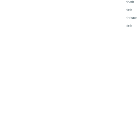
death
birth
christe
birth