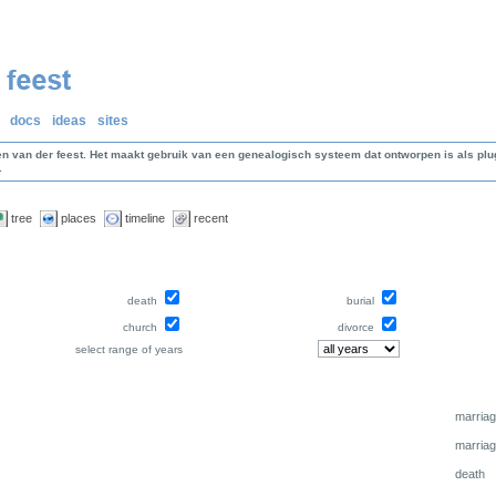
docs
ideas
sites
en van der feest. Het maakt gebruik van een genealogisch systeem dat ontworpen is als p
.
tree
places
timeline
recent
death
burial
church
divorce
select range of years
marria
marria
death