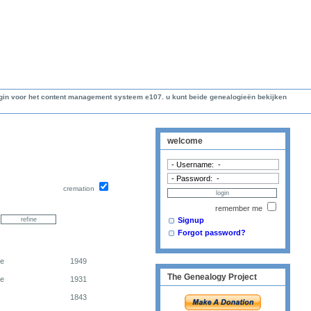
lugin voor het content management systeem e107. u kunt beide genealogieën bekijken
welcome
cremation
remember me
Signup
Forgot password?
ge
1949
The Genealogy Project
ge
1931
1843