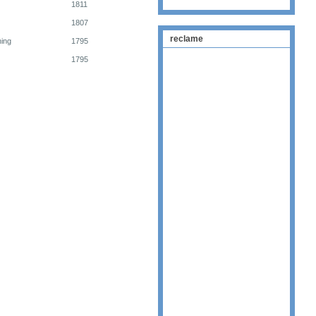
1811
1807
reclame
ning
1795
1795