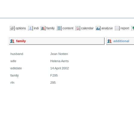
options
indi
family
content
calendar
analyse
report
family
additional
husband
Jean Notten
wife
Helena Aerts
editdate
14 April 2002
family
F295
rfn
295