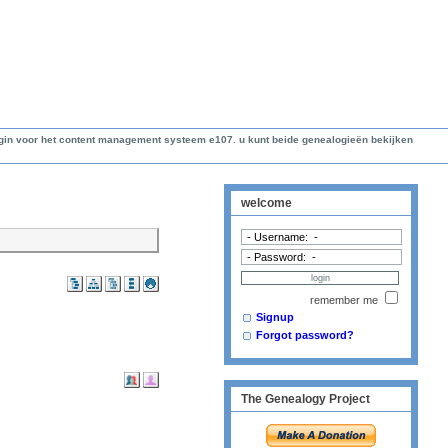
lugin voor het content management systeem e107. u kunt beide genealogieën bekijken
welcome
remember me
Signup
Forgot password?
The Genealogy Project