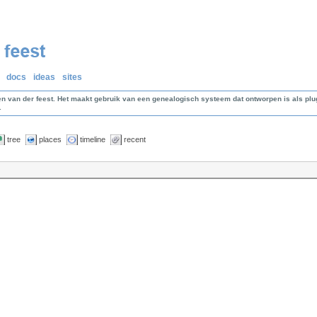
docs
ideas
sites
en van der feest. Het maakt gebruik van een genealogisch systeem dat ontworpen is als p
.
tree
places
timeline
recent