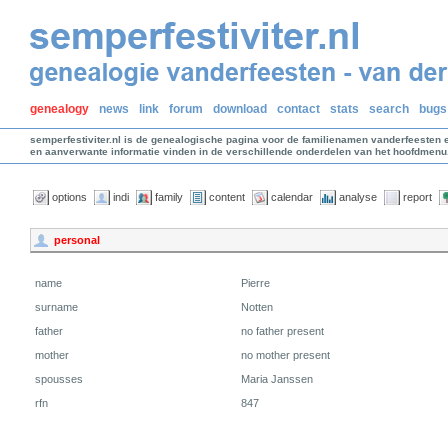
genealogy
news
link
forum
download
contact
stats
search
bugs
semperfestiviter.nl is de genealogische pagina voor de familienamen vanderfeesten 
en aanverwante informatie vinden in de verschillende onderdelen van het hoofdmenu
options
indi
family
content
calendar
analyse
report
personal
name
Pierre
surname
Notten
father
no father present
mother
no mother present
spousses
Maria Janssen
rfn
847